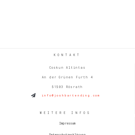
n
e
-
u
N
n
a
d
v
A
i
n
g
s
a
KONTAKT
t
i
Coskun Altintas
i
c
An der Grünen Furth 4
o
h
n
51503 Rösrath
t
info@joshbartending.com
e
n
WEITERE INFOS
,
N
Impressum
a
Datenschutzerklärung