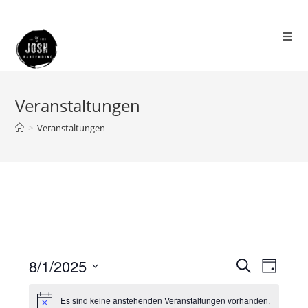
Veranstaltungen
>
Veranstaltungen
8/1/2025
V
V
S
T
u
e
e
a
D
c
r
g
r
Es sind keine anstehenden Veranstaltungen vorhanden.
a
h